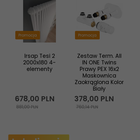
Promocja
Promocja
Irsap Tesi 2
Zestaw Term. All
2000x180 4-
IN ONE Twins
elementy
Prawy PEX 16x2
Maskownica
Zaokrąglona Kolor
Biały
678,
00
PLN
378,
00
PLN
881,00 PLN
760,14 PLN