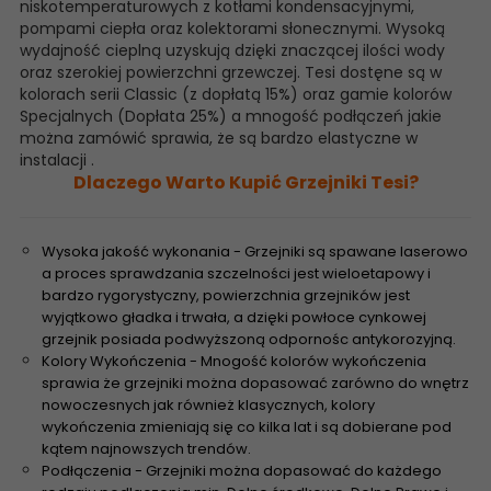
niskotemperaturowych z kotłami kondensacyjnymi,
pompami ciepła oraz kolektorami słonecznymi. Wysoką
wydajność cieplną uzyskują dzięki znaczącej ilości wody
oraz szerokiej powierzchni grzewczej. Tesi dostęne są w
kolorach serii Classic (z dopłatą 15%) oraz gamie kolorów
Specjalnych (Dopłata 25%) a mnogość podłączeń jakie
można zamówić sprawia, że są bardzo elastyczne w
instalacji .
Dlaczego Warto Kupić Grzejniki Tesi?
Wysoka jakość wykonania - Grzejniki są spawane laserowo
a proces sprawdzania szczelności jest wieloetapowy i
bardzo rygorystyczny, powierzchnia grzejników jest
wyjątkowo gładka i trwała, a dzięki powłoce cynkowej
grzejnik posiada podwyższoną odpornośc antykorozyjną.
Kolory Wykończenia - Mnogość kolorów wykończenia
sprawia że grzejniki można dopasować zarówno do wnętrz
nowoczesnych jak również klasycznych, kolory
wykończenia zmieniają się co kilka lat i są dobierane pod
kątem najnowszych trendów.
Podłączenia - Grzejniki można dopasować do każdego