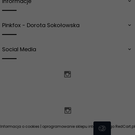
Informacje
Pinkfox - Dorota Sokołowska
Social Media
zamowienia@salongrzejnikow.pl
Informacja o cookies
|
oprogramowanie sklepu internetowego
RedCart.pl