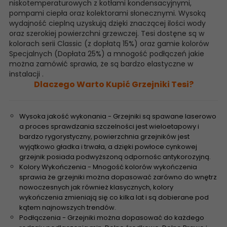
niskotemperaturowych z kotłami kondensacyjnymi,
pompami ciepła oraz kolektorami słonecznymi. Wysoką
wydajność cieplną uzyskują dzięki znaczącej ilości wody
oraz szerokiej powierzchni grzewczej. Tesi dostęne są w
kolorach serii Classic (z dopłatą 15%) oraz gamie kolorów
Specjalnych (Dopłata 25%) a mnogość podłączeń jakie
można zamówić sprawia, że są bardzo elastyczne w
instalacji .
Dlaczego Warto Kupić Grzejniki Tesi?
Wysoka jakość wykonania - Grzejniki są spawane laserowo
a proces sprawdzania szczelności jest wieloetapowy i
bardzo rygorystyczny, powierzchnia grzejników jest
wyjątkowo gładka i trwała, a dzięki powłoce cynkowej
grzejnik posiada podwyższoną odpornośc antykorozyjną.
Kolory Wykończenia - Mnogość kolorów wykończenia
sprawia że grzejniki można dopasować zarówno do wnętrz
nowoczesnych jak również klasycznych, kolory
wykończenia zmieniają się co kilka lat i są dobierane pod
kątem najnowszych trendów.
Podłączenia - Grzejniki można dopasować do każdego